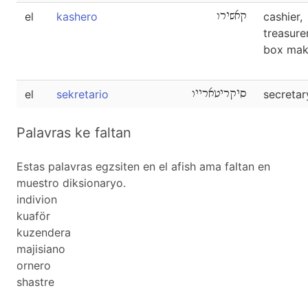
el
kashero
קאשירו
cashier,
treasurer
box mak
el
sekretario
סיקריטארייו
secretar
Palavras ke faltan
Estas palavras egzsiten en el afish ama faltan en
muestro diksionaryo.
indivion
kuaför
kuzendera
majisiano
ornero
shastre