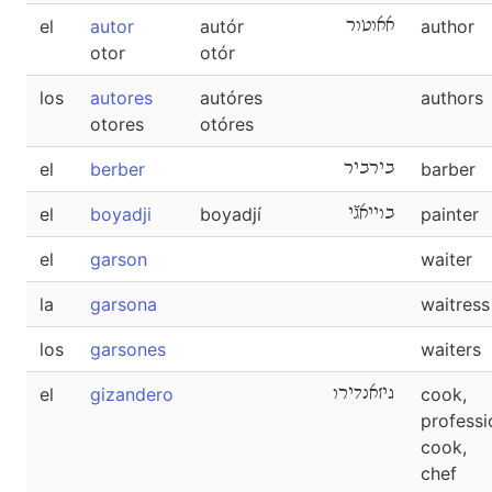
el
autor
autór
אאוטור
author
otor
otór
los
autores
autóres
authors
otores
otóres
el
berber
בירביר
barber
el
boyadji
boyadjí
בוייאגﬞי
painter
el
garson
waiter
la
garsona
waitress
los
garsones
waiters
el
gizandero
גיזאנדירו
cook,
professi
cook,
chef