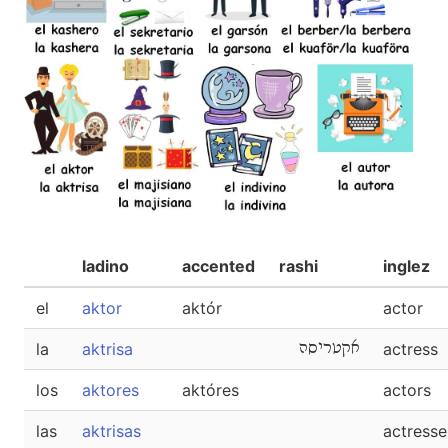
ladino
accented
rashi
inglez
el
aktor
aktór
actor
la
aktrisa
אקטריסה
actress
los
aktores
aktóres
actors
las
aktrisas
actresse