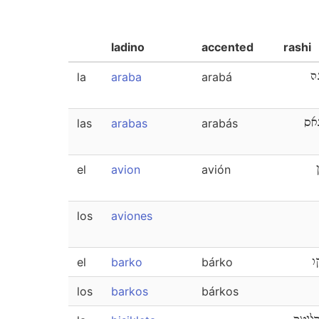
ladino
accented
rashi
la
araba
arabá
ה
las
arabas
arabás
אס
el
avion
avión
los
aviones
el
barko
bárko
ו
los
barkos
bárkos