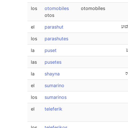
los
otomobiles
otomobíles
otos
el
parashut
שוט
los
parashutes
la
puset
las
pusetes
la
shayna
ה
el
sumarino
los
sumarinos
el
teleferik
los
teleferikos