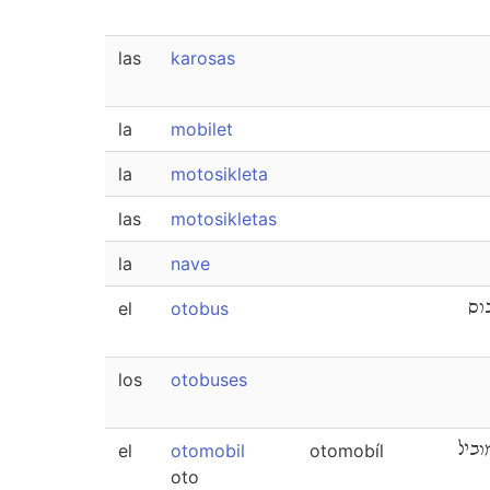
las
karosas
la
mobilet
la
motosikleta
las
motosikletas
la
nave
el
otobus
וס
los
otobuses
el
otomobil
otomobíl
וביל
oto