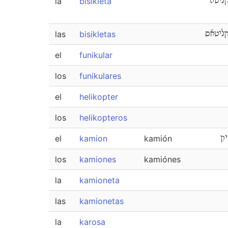
la
bisikleta
ליטה
las
bisikletas
ליטאס
el
funikular
los
funikulares
el
helikopter
los
helikopteros
el
kamion
kamión
ון
los
kamiones
kamiónes
la
kamioneta
las
kamionetas
la
karosa