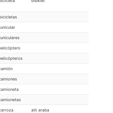
bicicleta
bisiklet
bicicletas
funicular
funiculares
helicóptero
helicópteros
camión
camiones
camioneta
camionetas
carroza
atlı araba