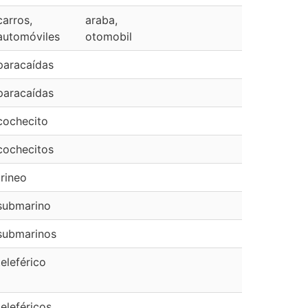
carros,
araba,
automóviles
otomobil
paracaídas
paracaídas
cochecito
cochecitos
trineo
submarino
submarinos
teleférico
teleféricos