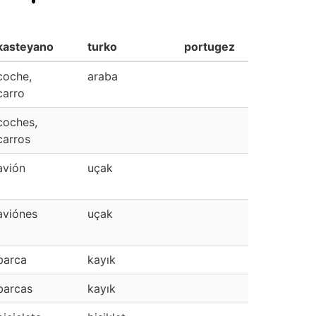
kasteyano
turko
portugez
coche,
araba
carro
coches,
carros
avión
uçak
aviónes
uçak
barca
kayık
barcas
kayık