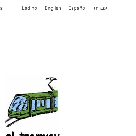
ka
Ladino
English
Español
עברית