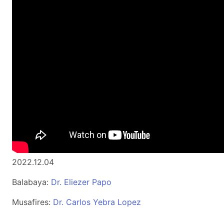
2022.12.04
Balabaya:
Dr. Eliezer Papo
Musafires:
Dr. Carlos Yebra Lopez