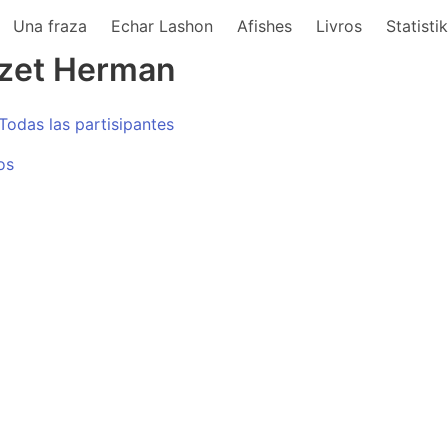
Una fraza
Echar Lashon
Afishes
Livros
Statisti
üzet Herman
Todas las partisipantes
os