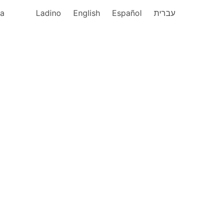
ka
Ladino
English
Español
עברית