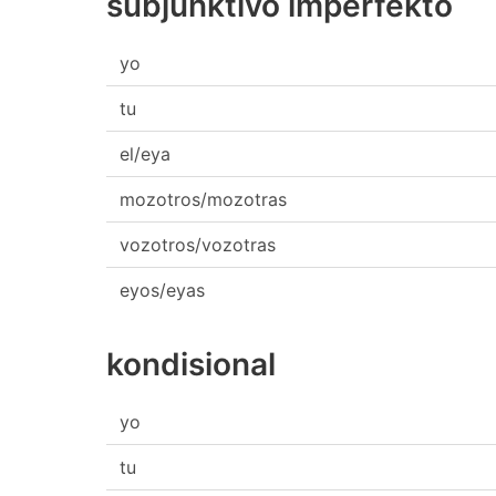
subjunktivo imperfekto
yo
tu
el/eya
mozotros/mozotras
vozotros/vozotras
eyos/eyas
kondisional
yo
tu