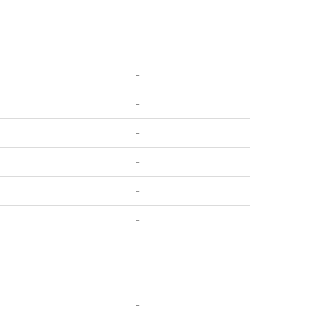
-
-
-
-
-
-
-