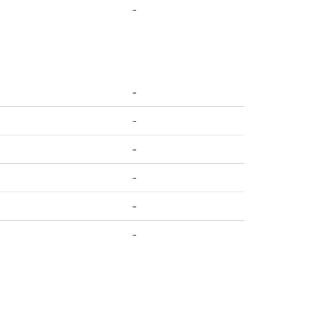
-
-
-
-
-
-
-