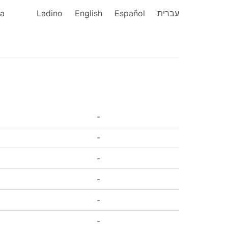
ka
Ladino
English
Español
עברית
-
-
-
-
-
-