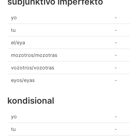
subjunktivo imperfekto
yo
-
tu
-
el/eya
-
mozotros/mozotras
-
vozotros/vozotras
-
eyos/eyas
-
kondisional
yo
-
tu
-