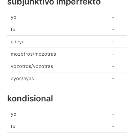
subjunktivo imperfekto
yo
-
tu
-
el/eya
-
mozotros/mozotras
-
vozotros/vozotras
-
eyos/eyas
-
kondisional
yo
-
tu
-