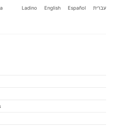
ka
Ladino
English
Español
עברית
s