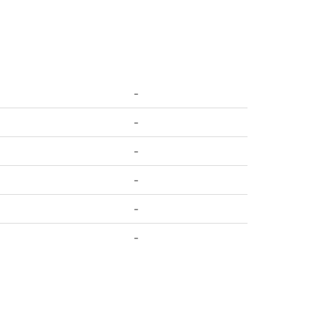
-
-
-
-
-
-