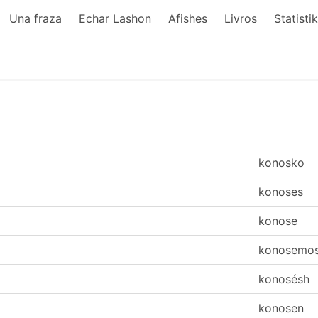
Una fraza
Echar Lashon
Afishes
Livros
Statisti
konosko
konoses
konose
konosemo
konosésh
konosen