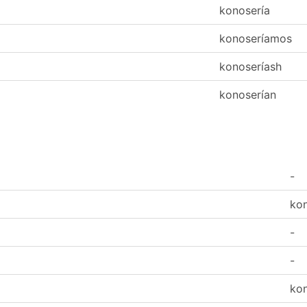
konosería
konoseríamos
konoseríash
konoserían
-
ko
-
-
ko