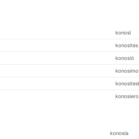
konosí
konosites
konosió
konosimo
konosites
konosiero
konosía