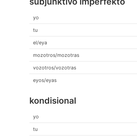
subjunktivo imperfekto
yo
tu
el/eya
mozotros/mozotras
vozotros/vozotras
eyos/eyas
kondisional
yo
tu