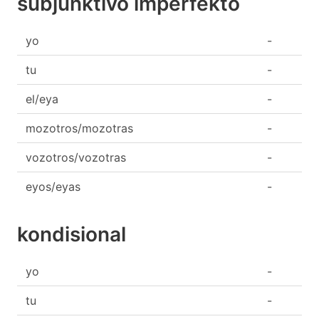
subjunktivo imperfekto
yo
-
tu
-
el/eya
-
mozotros/mozotras
-
vozotros/vozotras
-
eyos/eyas
-
kondisional
yo
-
tu
-