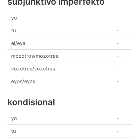
subjunktivo imperfekto
yo
-
tu
-
el/eya
-
mozotros/mozotras
-
vozotros/vozotras
-
eyos/eyas
-
kondisional
yo
-
tu
-