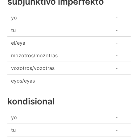
subjunktivo imperfekto
yo
-
tu
-
el/eya
-
mozotros/mozotras
-
vozotros/vozotras
-
eyos/eyas
-
kondisional
yo
-
tu
-