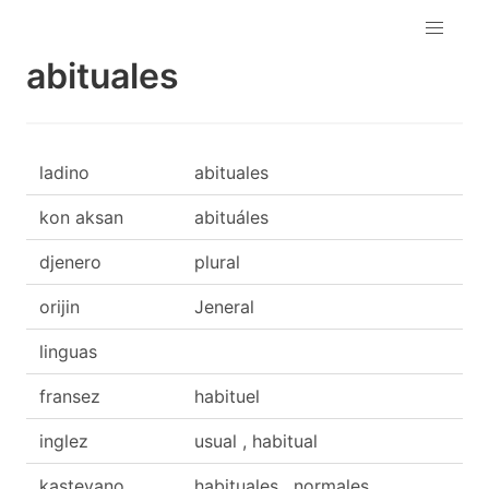
abituales
ladino
abituales
kon aksan
abituáles
djenero
plural
orijin
Jeneral
linguas
fransez
habituel
inglez
usual , habitual
kasteyano
habituales , normales