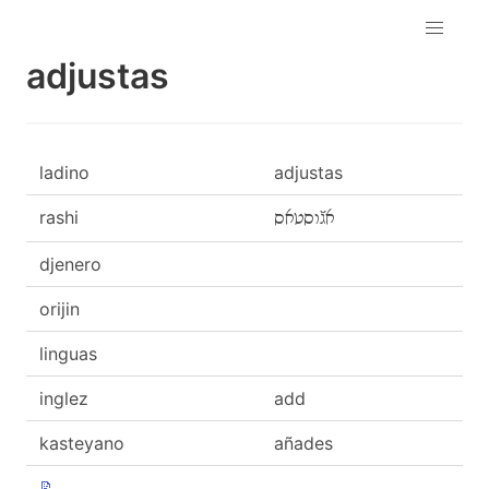
adjustas
ladino
adjustas
rashi
אגﬞוסטאס
djenero
orijin
linguas
inglez
add
kasteyano
añades
📝