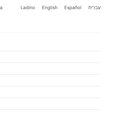
ka
Ladino
English
Español
עברית