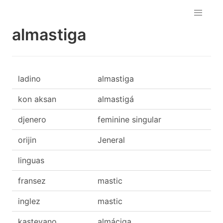
almastiga
ladino
almastiga
kon aksan
almastigá
djenero
feminine singular
orijin
Jeneral
linguas
fransez
mastic
inglez
mastic
kasteyano
almáciga