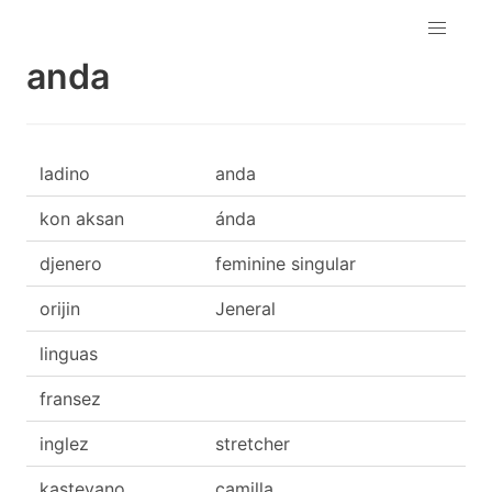
anda
ladino
anda
kon aksan
ánda
djenero
feminine singular
orijin
Jeneral
linguas
fransez
inglez
stretcher
kasteyano
camilla