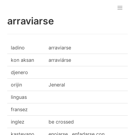
arraviarse
ladino
arraviarse
kon aksan
arraviárse
djenero
orijin
Jeneral
linguas
fransez
inglez
be crossed
kasteyano
enojarse , enfadarse con...