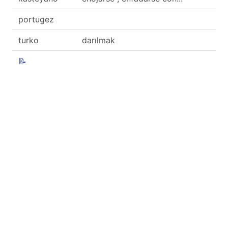
portugez
turko
darılmak
📝