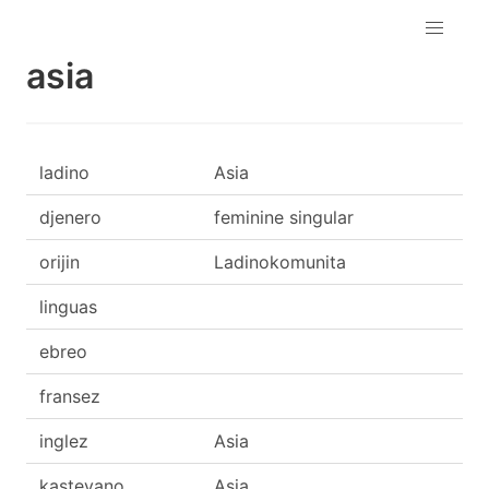
asia
ladino
Asia
djenero
feminine singular
orijin
Ladinokomunita
linguas
ebreo
fransez
inglez
Asia
kasteyano
Asia