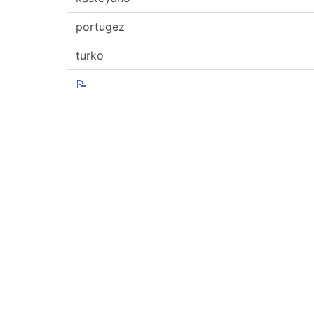
portugez
turko
📝