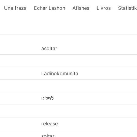
Una fraza
Echar Lashon
Afishes
Livros
Statisti
asoltar
Ladinokomunita
לפלוט
release
soltar