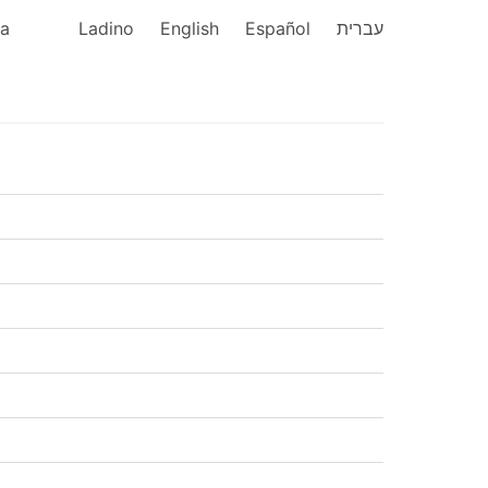
ka
Ladino
English
Español
עברית