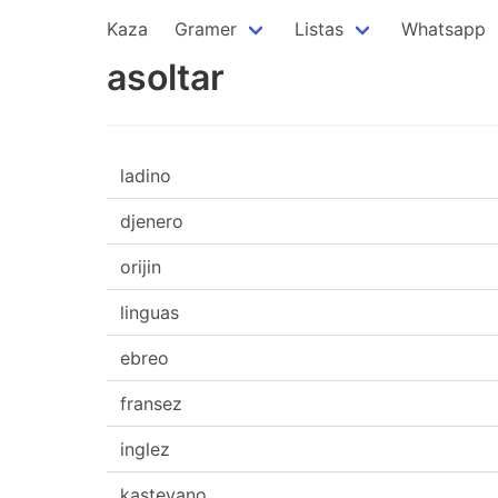
Kaza
Gramer
Listas
Whatsapp
asoltar
ladino
djenero
orijin
linguas
ebreo
fransez
inglez
kasteyano