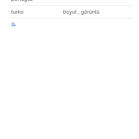
turko
boyut , görüntü
📝