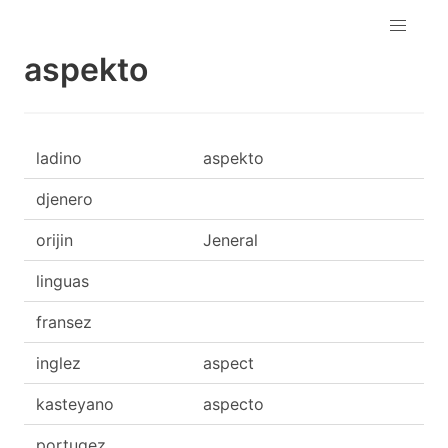
aspekto
ladino
aspekto
djenero
orijin
Jeneral
linguas
fransez
inglez
aspect
kasteyano
aspecto
portugez