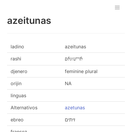
azeitunas
ladino
azeitunas
rashi
אזייטונאס
djenero
feminine plural
orijin
NA
linguas
Alternativos
azetunas
ebreo
זיתים
fransez