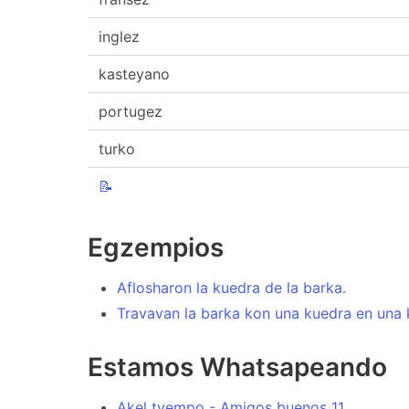
inglez
kasteyano
portugez
turko
📝
Egzempios
Aflosharon la kuedra de la barka.
Travavan la barka kon una kuedra en una 
Estamos Whatsapeando
Akel tyempo - Amigos buenos 11