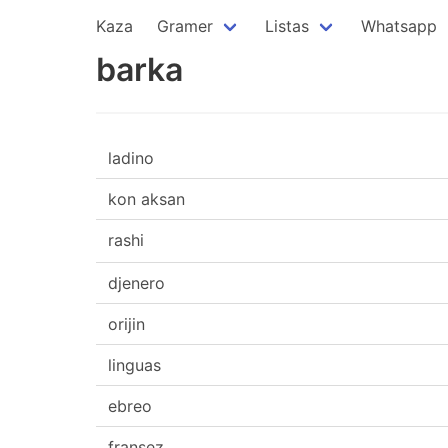
Kaza
Gramer
Listas
Whatsapp
barka
ladino
kon aksan
rashi
djenero
orijin
linguas
ebreo
fransez