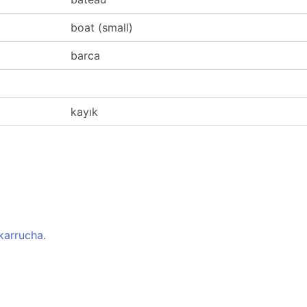
boat (small)
barca
kayık
karrucha.