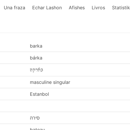
Una fraza
Echar Lashon
Afishes
Livros
Statisti
barka
bárka
בארקה
masculine singular
Estanbol
סירה
bateau