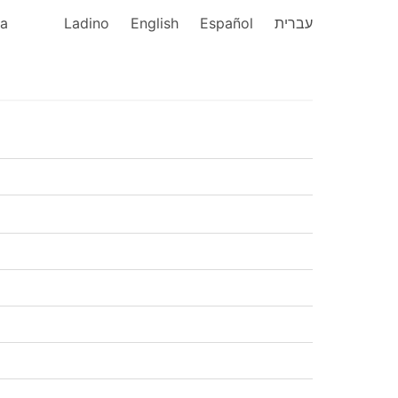
ka
Ladino
English
Español
עברית