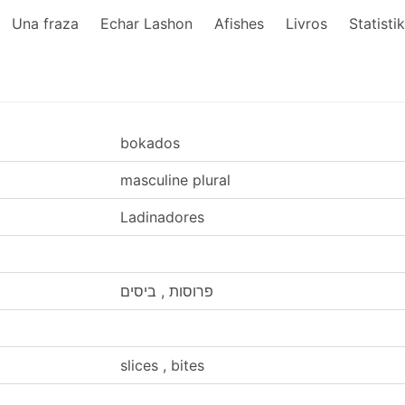
Una fraza
Echar Lashon
Afishes
Livros
Statisti
bokados
masculine plural
Ladinadores
פרוסות , ביסים
slices , bites