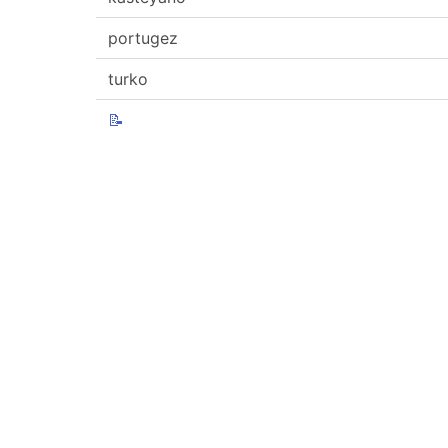
portugez
turko
📝