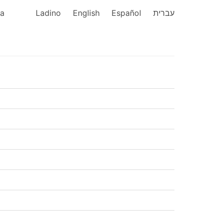
ka
Ladino
English
Español
עברית