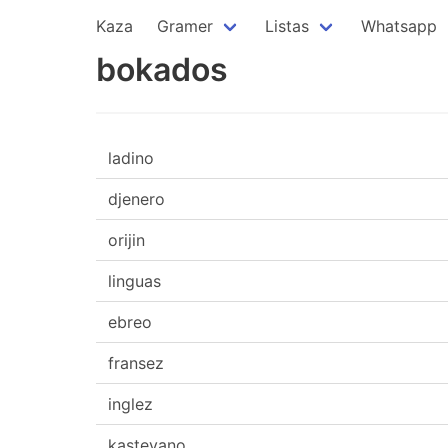
Kaza
Gramer
Listas
Whatsapp
bokados
ladino
djenero
orijin
linguas
ebreo
fransez
inglez
kasteyano