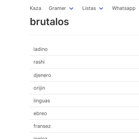
Kaza
Gramer
Listas
Whatsapp
brutalos
ladino
rashi
djenero
orijin
linguas
ebreo
fransez
inglez