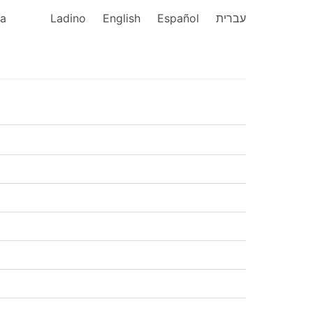
ka
Ladino
English
Español
עברית