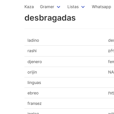
Kaza
Gramer
Listas
Whatsapp
desbragadas
ladino
de
rashi
אס
djenero
fem
orijin
NA
linguas
ebreo
פות
fransez
inglez
wit