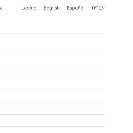
ka
Ladino
English
Español
עברית