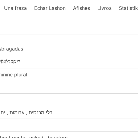
Una fraza
Echar Lashon
Afishes
Livros
Statisti
sbragadas
דיסבראגאד
inine plural
בלי מכנסים , ערומות , יח
hout pants , naked , barefoot