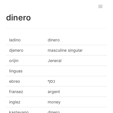
dinero
ladino
dinero
djenero
masculine singular
orijin
Jeneral
linguas
ebreo
כסף
fransez
argent
inglez
money
kasteyano
dinero