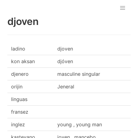
djoven
ladino
djoven
kon aksan
djóven
djenero
masculine singular
orijin
Jeneral
linguas
fransez
inglez
young , young man
kasteyano
joven , mancebo