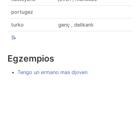
portugez
turko
genç , delikanlı
📝
Egzempios
Tengo un ermano mas djoven