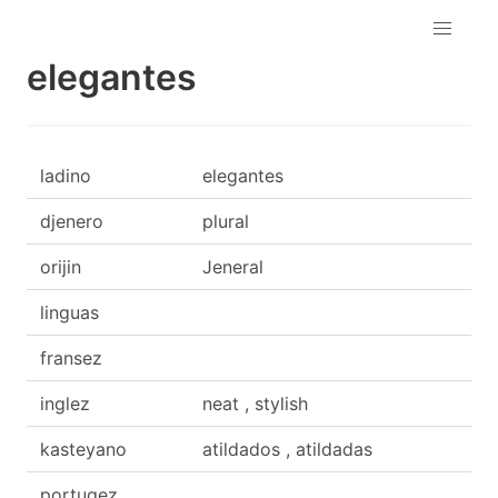
elegantes
ladino
elegantes
djenero
plural
orijin
Jeneral
linguas
fransez
inglez
neat , stylish
kasteyano
atildados , atildadas
portugez