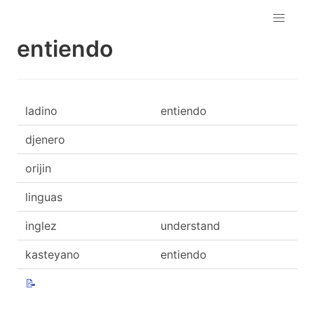
entiendo
ladino
entiendo
djenero
orijin
linguas
inglez
understand
kasteyano
entiendo
📝