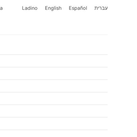
ka
Ladino
English
Español
עברית