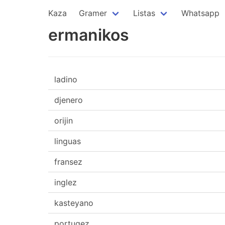
Kaza
Gramer
Listas
Whatsapp
ermanikos
ladino
djenero
orijin
linguas
fransez
inglez
kasteyano
portugez