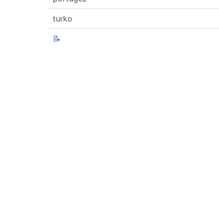
turko
📝