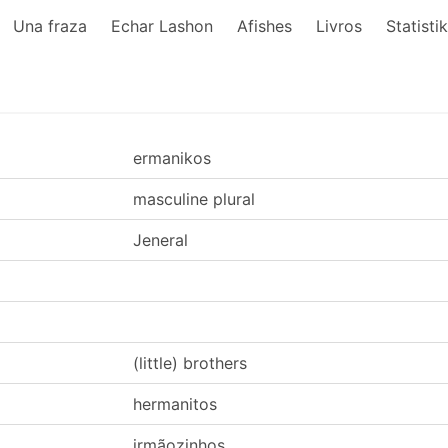
Una fraza
Echar Lashon
Afishes
Livros
Statisti
ermanikos
masculine plural
Jeneral
(little) brothers
hermanitos
irmãozinhos