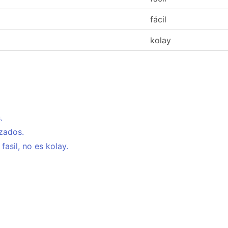
fácil
kolay
.
uzados.
asil, no es kolay.