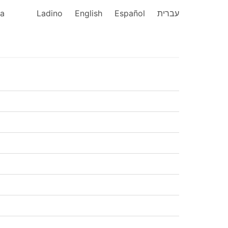
ka
Ladino
English
Español
עברית