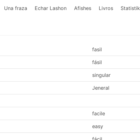
Una fraza
Echar Lashon
Afishes
Livros
Statisti
fasil
fásil
singular
Jeneral
facile
easy
fácil