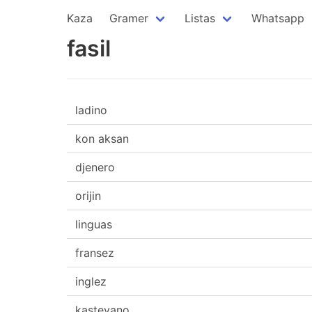
Kaza
Gramer
Listas
Whatsapp
fasil
ladino
kon aksan
djenero
orijin
linguas
fransez
inglez
kasteyano