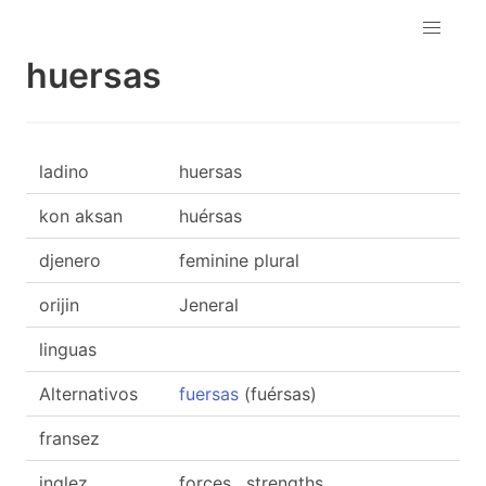
huersas
ladino
huersas
kon aksan
huérsas
djenero
feminine plural
orijin
Jeneral
linguas
Alternativos
fuersas
(fuérsas)
fransez
inglez
forces , strengths