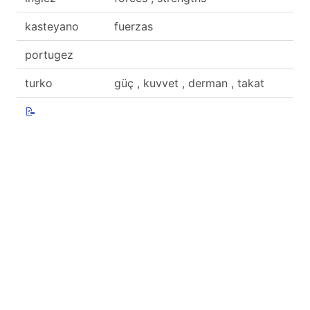
kasteyano
fuerzas
portugez
turko
güç , kuvvet , derman , takat
📝