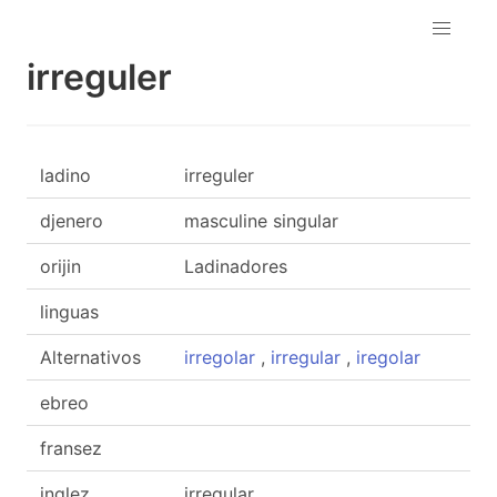
irreguler
ladino
irreguler
djenero
masculine singular
orijin
Ladinadores
linguas
Alternativos
irregolar
,
irregular
,
iregolar
ebreo
fransez
inglez
irregular