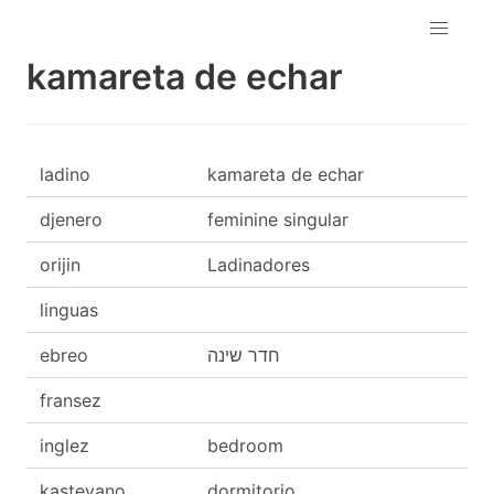
kamareta de echar
ladino
kamareta de echar
djenero
feminine singular
orijin
Ladinadores
linguas
ebreo
חדר שינה
fransez
inglez
bedroom
kasteyano
dormitorio