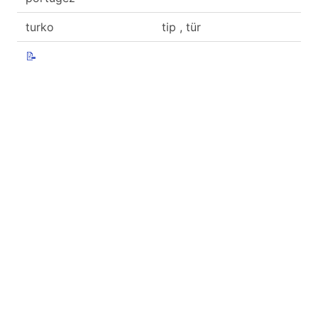
turko
tip , tür
📝