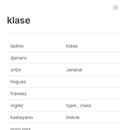
klase
ladino
klase
djenero
orijin
Jeneral
linguas
fransez
inglez
type , class
kasteyano
índole
portugez