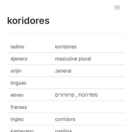
koridores
ladino
koridores
djenero
masculine plural
orijin
Jeneral
linguas
ebreo
מסדרונות , פרוזדורים
fransez
inglez
corridors
kasteyano
pasillos