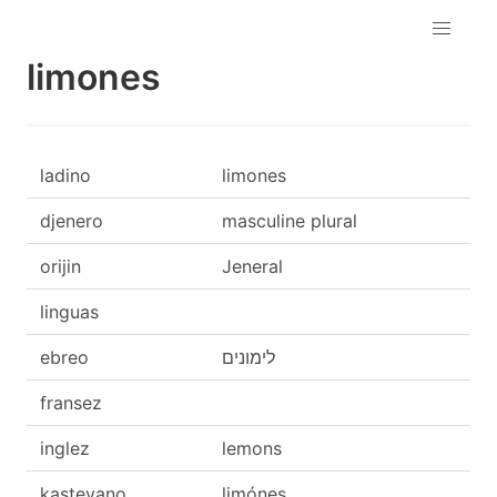
limones
ladino
limones
djenero
masculine plural
orijin
Jeneral
linguas
ebreo
לימונים
fransez
inglez
lemons
kasteyano
limónes