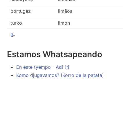
portugez
limãos
turko
limon
📝
Estamos Whatsapeando
En este tyempo - Adi 14
Komo djugavamos? (Korro de la patata)