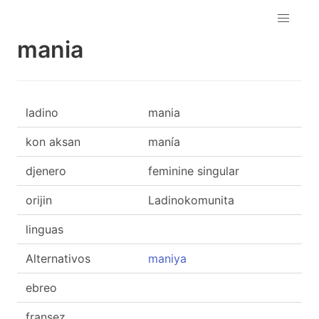
mania
ladino
mania
kon aksan
manía
djenero
feminine singular
orijin
Ladinokomunita
linguas
Alternativos
maniya
ebreo
fransez