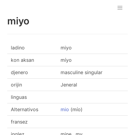
miyo
ladino
miyo
kon aksan
míyo
djenero
masculine singular
orijin
Jeneral
linguas
Alternativos
mio
(mío)
fransez
inglez
mine , my