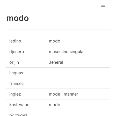
modo
ladino
modo
djenero
masculine singular
orijin
Jeneral
linguas
fransez
inglez
mode , manner
kasteyano
modo
portugez