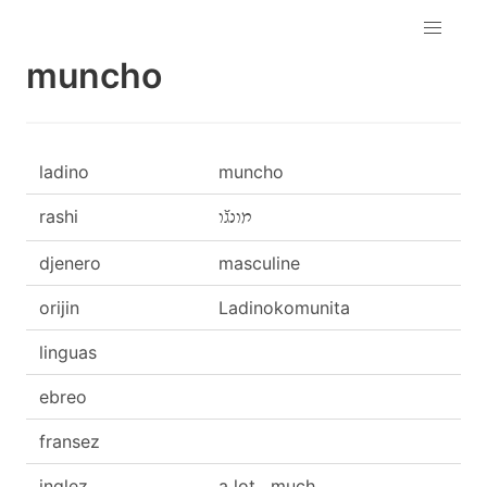
muncho
ladino
muncho
rashi
מונגﬞו
djenero
masculine
orijin
Ladinokomunita
linguas
ebreo
fransez
inglez
a lot , much