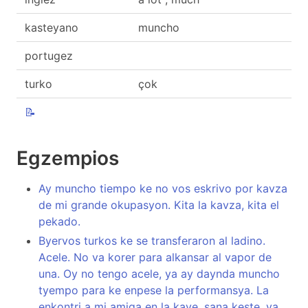
kasteyano
muncho
portugez
turko
çok
📝
Egzempios
Ay muncho tiempo ke no vos eskrivo por kavza
de mi grande okupasyon. Kita la kavza, kita el
pekado.
Byervos turkos ke se transferaron al ladino.
Acele. No va korer para alkansar al vapor de
una. Oy no tengo acele, ya ay daynda muncho
tyempo para ke enpese la performansya. La
enkontri a mi amiga en la kaye, sana keste, ya