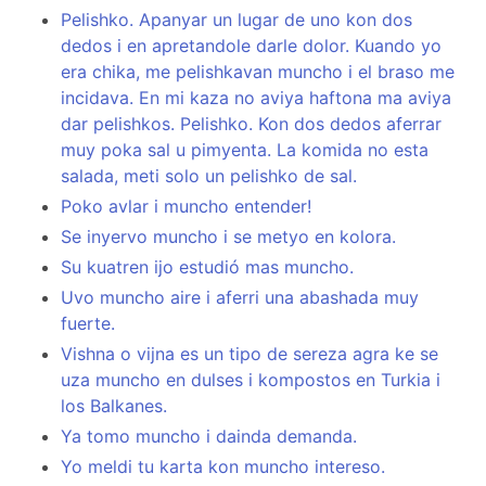
Pelishko. Apanyar un lugar de uno kon dos
dedos i en apretandole darle dolor. Kuando yo
era chika, me pelishkavan muncho i el braso me
incidava. En mi kaza no aviya haftona ma aviya
dar pelishkos. Pelishko. Kon dos dedos aferrar
muy poka sal u pimyenta. La komida no esta
salada, meti solo un pelishko de sal.
Poko avlar i muncho entender!
Se inyervo muncho i se metyo en kolora.
Su kuatren ijo estudió mas muncho.
Uvo muncho aire i aferri una abashada muy
fuerte.
Vishna o vijna es un tipo de sereza agra ke se
uza muncho en dulses i kompostos en Turkia i
los Balkanes.
Ya tomo muncho i dainda demanda.
Yo meldi tu karta kon muncho intereso.