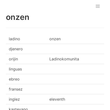
onzen
ladino
onzen
djenero
orijin
Ladinokomunita
linguas
ebreo
fransez
inglez
eleventh
kasteyano