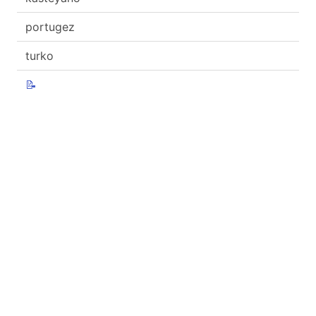
portugez
turko
📝