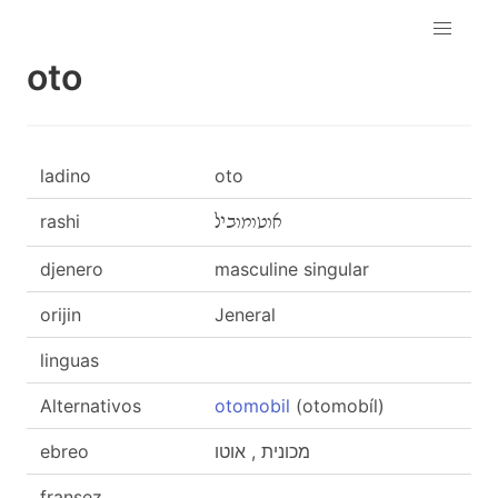
oto
ladino
oto
rashi
אוטומוביל
djenero
masculine singular
orijin
Jeneral
linguas
Alternativos
otomobil
(otomobíl)
ebreo
מכונית , אוטו
fransez