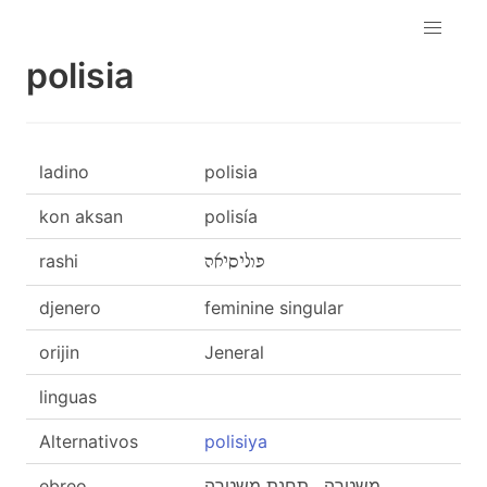
polisia
ladino
polisia
kon aksan
polisía
rashi
פוליסיאה
djenero
feminine singular
orijin
Jeneral
linguas
Alternativos
polisiya
ebreo
משטרה , תחנת משטרה