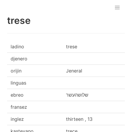
trese
ladino
trese
djenero
orijin
Jeneral
linguas
ebreo
שלושהעשר
fransez
inglez
thirteen , 13
kasteyano
trece