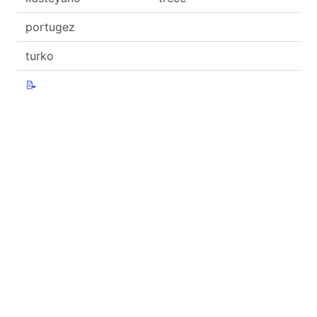
portugez
turko
📝