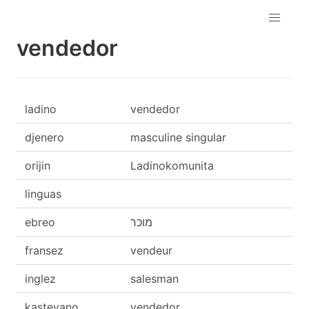
vendedor
ladino
vendedor
djenero
masculine singular
orijin
Ladinokomunita
linguas
ebreo
מוכר
fransez
vendeur
inglez
salesman
kasteyano
vendedor