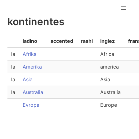
kontinentes
ladino
accented
rashi
inglez
fran
la
Afrika
Africa
la
Amerika
america
la
Asia
Asia
la
Australia
Australia
Evropa
Europe