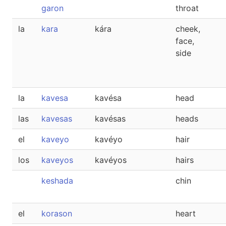
garon
throat
la
kara
kára
cheek,
face,
side
la
kavesa
kavésa
head
las
kavesas
kavésas
heads
el
kaveyo
kavéyo
hair
los
kaveyos
kavéyos
hairs
keshada
chin
el
korason
heart