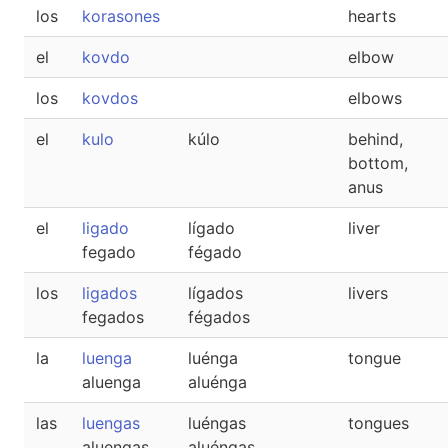
los
korasones
hearts
el
kovdo
elbow
los
kovdos
elbows
el
kulo
kúlo
behind,
bottom,
anus
el
ligado
lígado
liver
fegado
fégado
los
ligados
lígados
livers
fegados
fégados
la
luenga
luénga
tongue
aluenga
aluénga
las
luengas
luéngas
tongues
aluengas
aluéngas