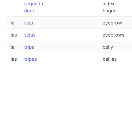
segundo
index-
dedo
finger
la
seja
eyebrow
las
sejas
eyebrows
la
tripa
belly
las
tripas
bellies