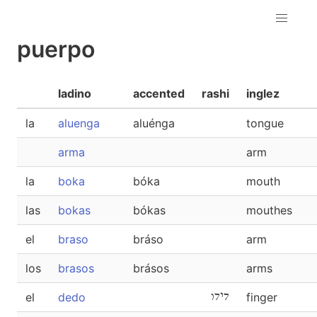
puerpo
ladino
accented
rashi
inglez
la
aluenga
aluénga
tongue
arma
arm
la
boka
bóka
mouth
las
bokas
bókas
mouthes
el
braso
bráso
arm
los
brasos
brásos
arms
el
dedo
דידו
finger