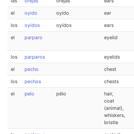
las
orejas
oréjas
ears
el
oyido
oyído
ear
los
oyidos
oyídos
ears
el
parparo
eyelid
los
parparos
eyelids
el
pecho
chest
los
pechos
chests
el
pelo
pélo
hair,
coat
(animal),
whiskers,
bristle