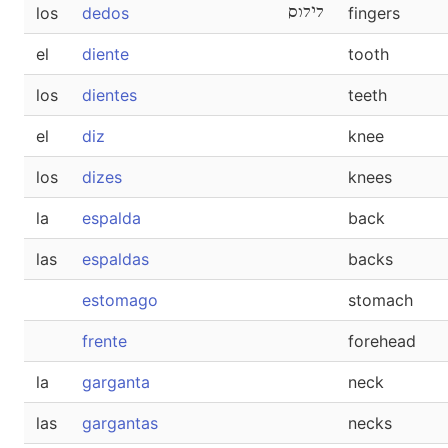
los
dedos
דידוס
fingers
el
diente
tooth
los
dientes
teeth
el
diz
knee
los
dizes
knees
la
espalda
back
las
espaldas
backs
estomago
stomach
frente
forehead
la
garganta
neck
las
gargantas
necks