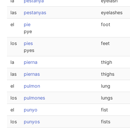
la
pestanya
eyelash
las
pestanyas
eyelashes
el
pie
foot
pye
los
pies
feet
pyes
la
pierna
thigh
las
piernas
thighs
el
pulmon
lung
los
pulmones
lungs
el
punyo
fist
los
punyos
fists