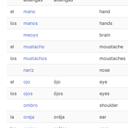
el
mano
hand
los
manos
hands
meoyo
brain
el
mustacho
moustache
los
mustachos
moustaches
nariz
nose
el
ojo
ójo
eye
los
ojos
ójos
eyes
ombro
shoulder
la
oreja
oréja
ear