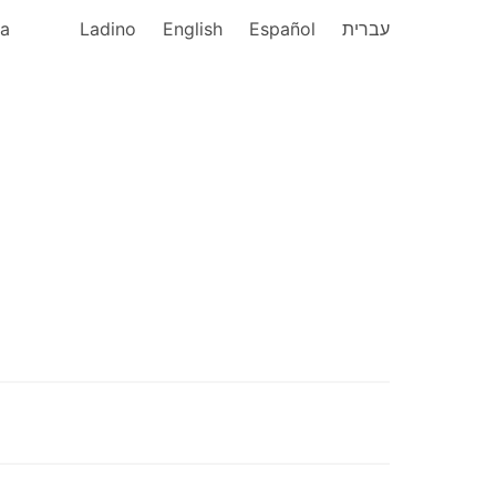
ka
Ladino
English
Español
עברית