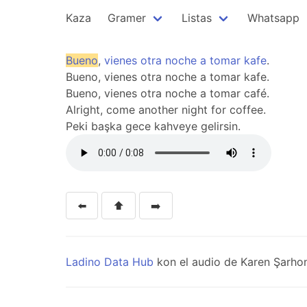
Kaza
Gramer
Listas
Whatsapp
Bueno
,
vienes
otra
noche
a
tomar
kafe
.
Bueno, vienes otra noche a tomar kafe.
Bueno, vienes otra noche a tomar café.
Alright, come another night for coffee.
Peki başka gece kahveye gelirsin.
⬅️
⬆️
➡️
Ladino Data Hub
kon el audio de Karen Şarhon