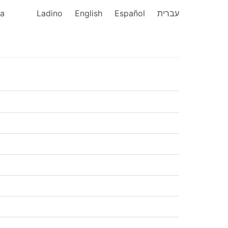
ka
Ladino
English
Español
עברית