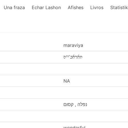
Una fraza
Echar Lashon
Afishes
Livros
Statisti
maraviya
מאראב'ייה
NA
נפלה , קסום
wonderful