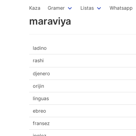
Kaza
Gramer
Listas
Whatsapp
maraviya
ladino
rashi
djenero
orijin
linguas
ebreo
fransez
inglez